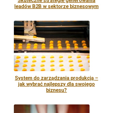
Skuteczne strategie generowania
leadów B2B w sektorze biznesowym
System do zarządzania produkcją –
jak wybrać najlepszy dla swojego
biznesu?