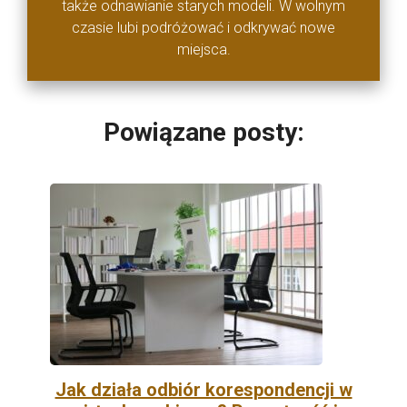
także odnawianie starych modeli. W wolnym
czasie lubi podróżować i odkrywać nowe
miejsca.
Powiązane posty:
Jak działa odbiór korespondencji w