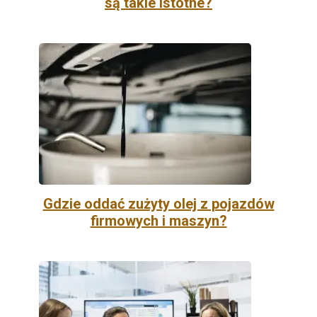
są takie istotne?
Gdzie oddać zużyty olej z pojazdów
firmowych i maszyn?