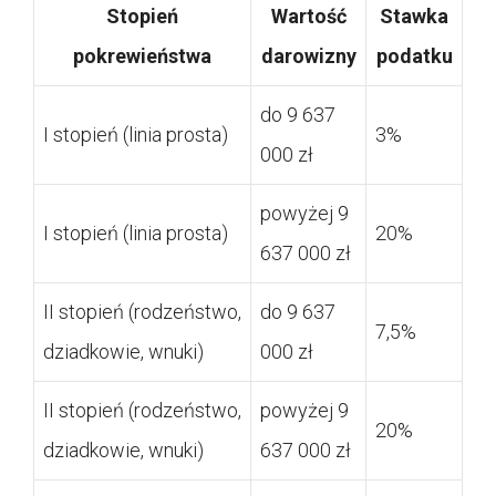
Stopień
Wartość
Stawka
pokrewieństwa
darowizny
podatku
do 9 637
I stopień (linia prosta)
3%
000 zł
powyżej 9
I stopień (linia prosta)
20%
637 000 zł
II stopień (rodzeństwo,
do 9 637
7,5%
dziadkowie, wnuki)
000 zł
II stopień (rodzeństwo,
powyżej 9
20%
dziadkowie, wnuki)
637 000 zł