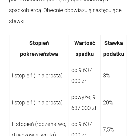
spadkobiercą. Obecnie obowiązują następujące
stawki:
Stopień
Wartość
Stawka
pokrewieństwa
spadku
podatku
do 9 637
I stopień (linia prosta)
3%
000 zł
powyżej 9
I stopień (linia prosta)
20%
637 000 zł
II stopień (rodzeństwo,
do 9 637
7,5%
dziadkowie, wnuki)
000 zł