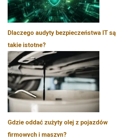
Dlaczego audyty bezpieczeństwa IT są
takie istotne?
Gdzie oddać zużyty olej z pojazdów
firmowych i maszyn?