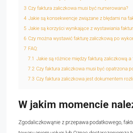
3
Czy faktura zaliczkowa musi być numerowana?
4
Jakie są konsekwencje związane z błędami na fak
5
Jakie są korzyści wynikające z wystawiania faktu
6
Czy można wystawić fakturę zaliczkową po wykon
7
FAQ:
7.1
Jakie są różnice między fakturą zaliczkową 
7.2
Czy faktura zaliczkowa musi być opatrzona 
7.3
Czy faktura zaliczkowa jest dokumentem roz
W jakim momencie należ
Zgodaliczkowąnie z przepawa podatkowego, faktu
towaru.aniem usługi lub Oznac dostarczeniemza t