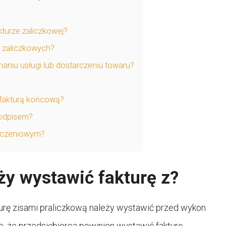
turze zaliczkowej?
r zaliczkowych?
aniu usługi lub dostarczeniu towaru?
a fakturą końcową?
podpisem?
liczeniowym?
y wystawić fakturę z?
rę zisami praliczkową należy wystawić przed wykon
o, że przedsiębiorca powinien wystawić fakturę