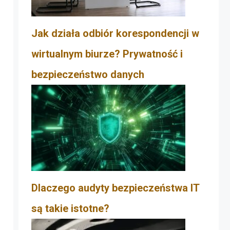
Jak działa odbiór korespondencji w
wirtualnym biurze? Prywatność i
bezpieczeństwo danych
Dlaczego audyty bezpieczeństwa IT
są takie istotne?